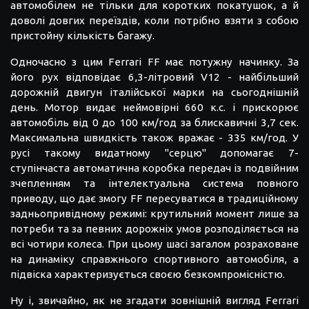
автомобілем не тільки для коротких покатушок, а й
доволі довгих переїздів, коли потрібно взяти з собою
пристойну кількість багажу.
Одночасно з цим Ferrari FF має потужну начинку. За
його рух відповідає 6,3-літровий V12 - найбільший
дорожній двигун італійської марки на сьогоднішній
день. Мотор видає неймовірні 660 к.с. і прискорює
автомобіль від 0 до 100 км/год за блискавичні 3,7 сек.
Максимальна швидкість також вражає - 335 км/год. У
русі такому видатному "серцю" допомагає 7-
ступінчаста автоматична коробка передач із подвійним
зчепленням та інтелектуальна система повного
приводу, що дає змогу FF пересуватися в традиційному
задньопривідному режимі: крутильний момент лише за
потреби та за певних дорожніх умов розподіляється на
всі чотири колеса. При цьому шасі загалом розраховане
на динаміку справжнього спортивного автомобіля, а
підвіска характеризується своєю безкомпромісністю.
Ну і, звичайно, як не згадати зовнішній вигляд Ferrari