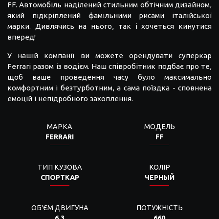
FF. Автомобіль наділений стильним обтічним дизайном,
який підкріплений фамільними рисами італійської
марки. Дивлячись на нього, так і хочеться кинутися
вперед!
У нашій компанії ви можете орендувати суперкар
Ferrari разом із водієм. Наш співробітник подбає про те,
щоб ваше проведення часу було максимально
комфортним і безтурботним, а сама поїздка - сповнена
емоцій і непідробного захоплення.
МАРКА
МОДЕЛЬ
FERRARI
FF
ТИП КУЗОВА
КОЛІР
СПОРТКАР
ЧЕРНЫЙ
ОБ'ЄМ ДВИГУНА
ПОТУЖНІСТЬ
6.3
660