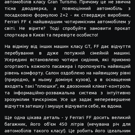
автомобілів класу Gran Turismo. Причому це не звична
тісна дводверка, а повноцінний автомобіль з
посадковою формулою 2+2 - як стверджує виробник,
Ferrari FF є найшвидшим чотиримісним автомобілем у
світі. Не вірите? Тоді спробуйте замовити прокат
спорткара в Києві та перевірте особисто!
На відміну від інших машин класу GT, FF дає відчуття
перебування в дуже потужній сімейній машині.
Усередині встановлено чотири сидіння, які приємно
огортають кожного пасажира і пропонують найвищий
рівень комфорту. Салон оздоблено на найвищому рівні
(природно, в ньому домінує кузов), а в оснащення
входять такі "плюшки", як двозонний клімат-контроль
та інформаційно-розважальна система з інтуїтивно
зрозумілим тачскріном. Усе це задає неперевершене
відчуття затишку і змушує відчувати себе, як вдома.
Ще одна цікава деталь - у Ferrari FF досить великий
багажник, його об'єм 450 літрів (нечувана річ для
автомобілів такого класу!). Це робить його ідеальним