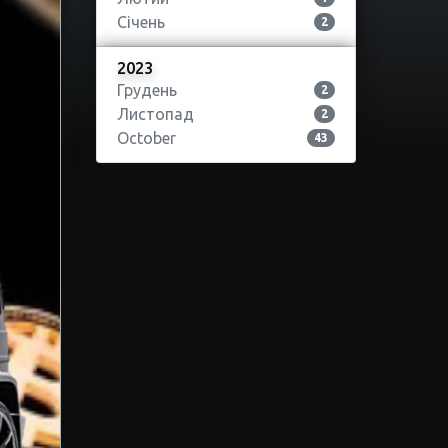
Січень
2
2023
Грудень
2
Листопад
2
October
43