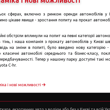
наміка і нові можливості
ьох сферах, включно з ринком оренди автомобілів у К
имо цікаве явище - зростання попиту на прокат автомобі
тійні обстріли вплинули на попит на певні категорії автомо
 тінь, і наша компанія з прокату автомобілів у Києві ш
ідь на зміни в попиті, було введено нову категорію - 
 класичні автомобілі середнього та бізнес-класу, покл
ередбачуваності. Тепер у нашому парку доступні такі мо
yota C-hr.
міка і нові можливості
ара, екзотичних авто з водієм або без у Києві та всій Укр