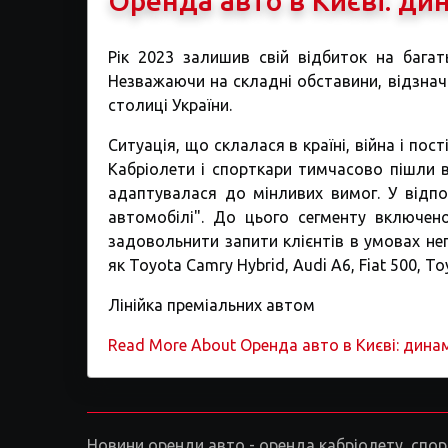
Оренда авто в Києві: ди
Рік 2023 залишив свій відбиток на багат
Незважаючи на складні обставини, відзнач
столиці України.
Ситуація, що склалася в країні, війна і пос
Кабріолети і спорткари тимчасово пішли в
адаптувалася до мінливих вимог. У відпов
автомобілі". До цього сегменту включено
задовольнити запити клієнтів в умовах неп
як Toyota Camry Hybrid, Audi A6, Fiat 500, To
Лінійка преміальних автом
Read More About Оренда авто в Києві: дина
Новини оренди авто - оренда кабріолету, спортк