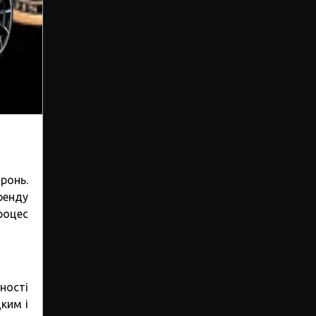
оронь.
ренду
роцес
ності
ким і