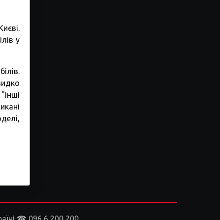
иєві.
лів у
білів.
видко
"інші
икані
делі,
аїні ☎ 096 6 200 200.