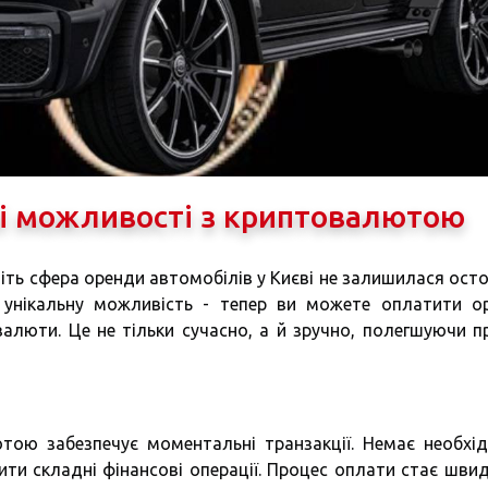
ві можливості з криптовалютою
авіть сфера оренди автомобілів у Києві не залишилася ост
унікальну можливість - тепер ви можете оплатити о
алюти. Це не тільки сучасно, а й зручно, полегшуючи п
ютою забезпечує моментальні транзакції. Немає необхід
ти складні фінансові операції. Процес оплати стає швид