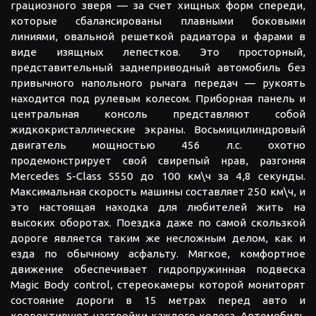
грациозного зверя — за счет хищных форм спереди,
которые сбалансированы плавными боковыми
линиями, овальной решеткой радиатора и фарами в
виде изящных лепестков. Это просторный,
представительный заднеприводный автомобиль без
привычного напольного рычага передач — рукоять
находится под рулевым колесом. Приборная панель и
центральная консоль представляют собой
жидкокристаллические экраны. Восьмицилиндровый
двигатель мощностью 456 л.с. охотно
продемонстрирует свой свирепый нрав, разгоняя
Mercedes S-Class S550 до 100 км\ч за 4,8 секунды.
Максимальная скорость машины составляет 250 км\ч, и
это настоящая находка для любителей жить на
высоких оборотах. Поездка даже по самой скользкой
дороге является таким же несложным делом, как и
езда по обычному асфальту. Мягкое, комфортное
движение обеспечивает гидропружинная подвеска
Magic Body control, стереокамеры которой мониторят
состояние дороги в 15 метрах перед авто и
корректируют настройки каждого колеса. Автомобиль