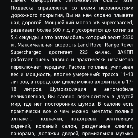
самых комфортных автомобилей класса SUV.
Подвеска справляется со всеми неровностями
дорожного покрытия, Вы на нем словно плывете
над дорогой. Мощнейший мотор V8 Supercharged,
развивает более 500 л.с, и ускоряется до сотни за
5,4 секунды и это автомобиль который весит 2330
кг. Максимальная скорость Land Rover Range Rover
Supercharged достигает 225 км.час. 8АКПП
работает очень плавно и практически незаметно
переключает передачи. Расход топлива, учитывая
вес и мощность, вполне умеренный: трасса 11-13
литров, в городском цикле можно вложиться в 17-
18 литров. Шумоизоляция в автомобиле
великолепная, Вы словно переноситесь в другой
мир, где нет посторонних шумов. В салоне есть
практически все о чем можно мечтать: полный
эл.пакет, подкачки, подогревы, вентиляции
сидений, кожаный салон, раздельные климат,
панорама, дотяжки дверей, премиальная музыка